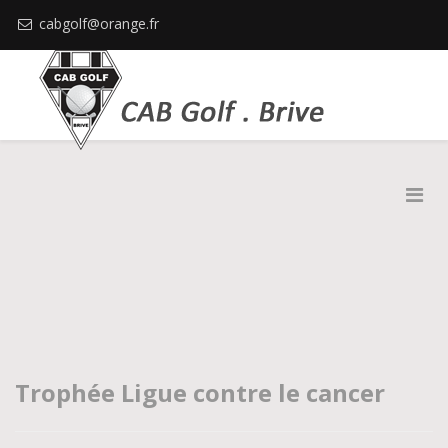
cabgolf@orange.fr
Trophée Ligue contre le cancer