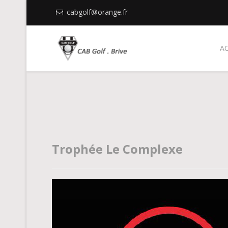
cabgolf@orange.fr
A
Trophée Le Complexe