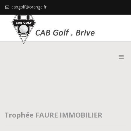
cabgolf@orange.fr
Trophée FAURE IMMOBILIER